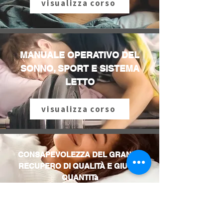
visualizza corso
MANUALE OPERATIVO DEL
SONNO, SPORT E SISTEMA
LETTO
visualizza corso
CONSAPEVOLEZZA DEL GRANDE
RECUPERO DI QUALITÀ E GIUSTA
QUANTITà
visualizza corso