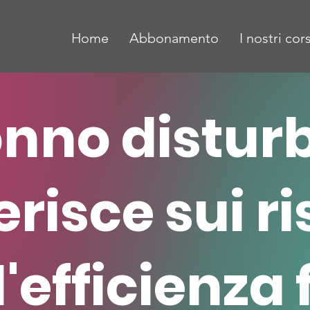
Home
Abbonamento
I nostri cors
sonno distur
erisce sui ri
l'efficienza 