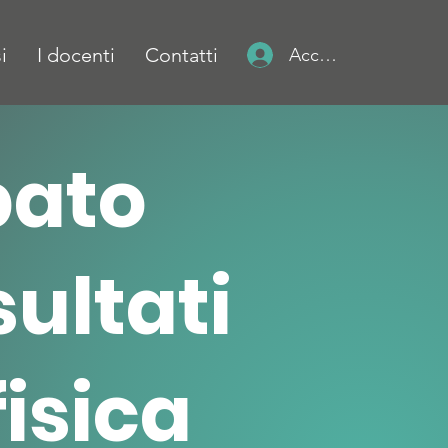
i
I docenti
Contatti
Accedi
bato
sultati
fisica