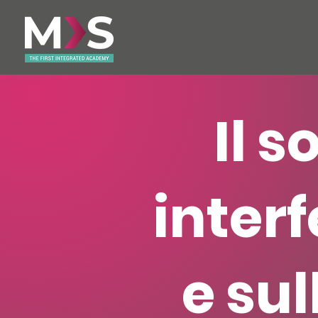
Il 
interf
e sul