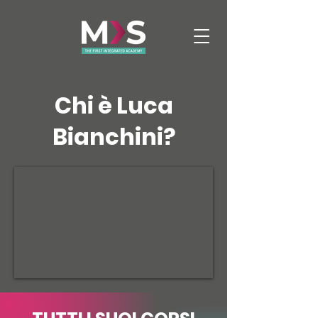
Chi è Luca
Bianchini?