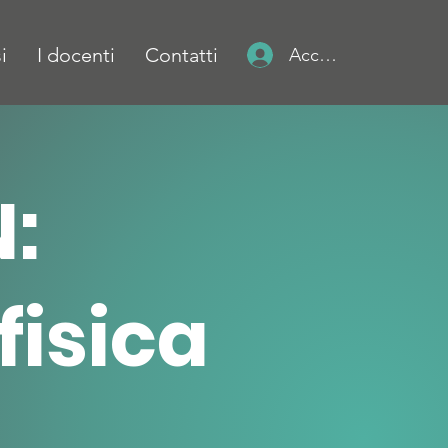
i
I docenti
Contatti
Accedi
:
fisica