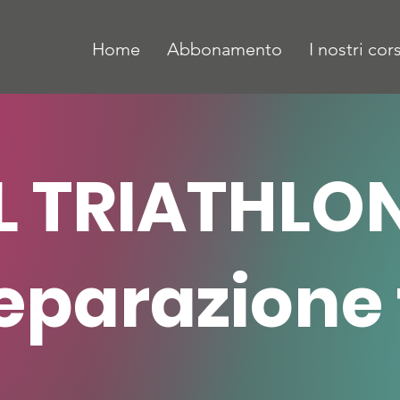
Home
Abbonamento
I nostri cors
IL TRIATHLON
eparazione 